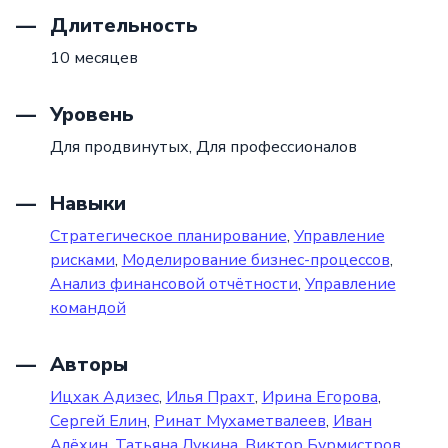
Длительность
10 месяцев
Уровень
Для продвинутых,
Для профессионалов
Навыки
Стратегическое планирование
,
Управление
рисками
,
Моделирование бизнес-процессов
,
Анализ финансовой отчётности
,
Управление
командой
Авторы
Ицхак Адизес
,
Илья Прахт
,
Ирина Егорова
,
Сергей Елин
,
Ринат Мухаметвалеев
,
Иван
Алёхин
,
Татьяна Лукина
,
Виктор Бурмистров
,