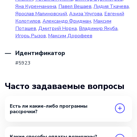
Яна Куренчанина
,
Павел Вешаев
,
Лидия Ткачева
,
Ярослав Малиновский
,
Азиза Улугова
,
Евгений
Колотилов
,
Александр Фридман
,
Максим
Поташев
,
Дмитрий Норка
,
Владимир Якуба
,
Игорь Рызов
,
Максим Дорофеев
Идентификатор
#5923
Часто задаваемые вопросы
Есть ли какие-либо программы
рассрочки?
Какие способы оплаты возможны?