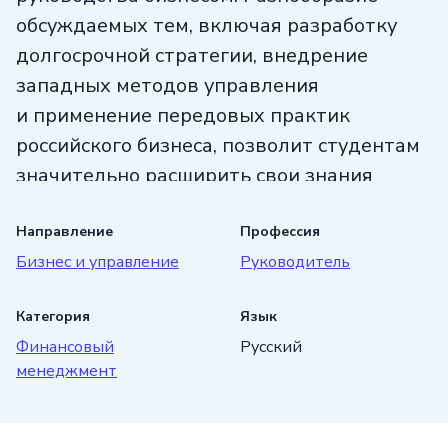
обсуждаемых тем, включая разработку
долгосрочной стратегии, внедрение
западных методов управления
и применение передовых практик
российского бизнеса, позволит студентам
значительно расширить свои знания
и подняться на новый уровень
профессионального роста. Станьте
Направление
Профессия
Бизнес и управление
Руководитель
ведущим экспертом в своей отрасли,
пройдя курс от Eduson Academy.
Категория
Язык
Финансовый
Русский
менеджмент