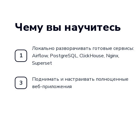
самостоятельного изучения.
Присоединяйтесь к курсу «Docker» от ш
и откройте для себя новые возможности
Чему вы научитесь
Зарегистрируйтесь сейчас и начните свой
Локально разворачивать готовые сервисы:
1
Airflow, PostgreSQL, ClickHouse, Nginx,
Superset
Поднимать и настраивать полноценные
3
веб-приложения