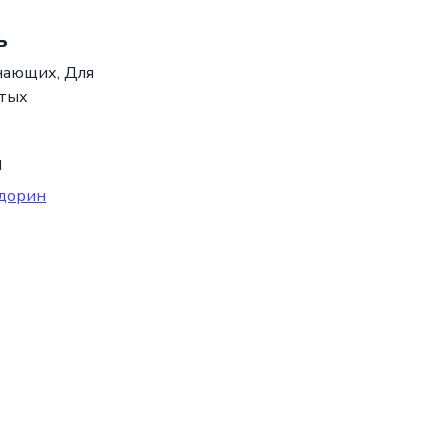
ь
нающих,
Для
тых
ы
дорин