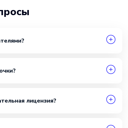
просы
ателями?
очки?
ательная лицензия?