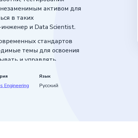
т незаменимым активом для
ься в таких
нженер и Data Scientist.
современных стандартов
ходимые темы для освоения
тывать и управлять
с основными концепциями
ория
Язык
рвисов.
 Engineering
Русский
S» — опытные
ания, которые с радостью
вами. Вы сможете задавать
т экспертов во время
щие материалы для