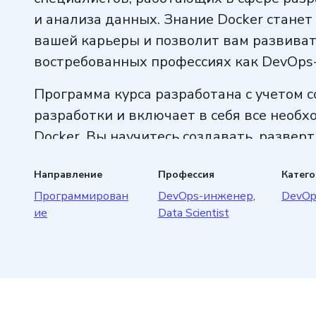
и анализа данных. Знание Docker стане
вашей карьеры и позволит вам развиват
востребованных профессиях как DevOps-и
Программа курса разработана с учетом 
разработки и включает в себя все необ
Docker. Вы научитесь создавать, развер
контейнерами, а также познакомитесь 
Направление
Профессия
Катег
и принципами создания приложений и се
Программирован
DevOps-инженер
,
DevOps
Преподаватели школы «KARPOV.COURSE
ие
Data Scientist
профессионалы в области программиров
поделятся своими знаниями и опытом с 
вопросы и получать подробные ответы о
занятий, а также получить исчерпываю