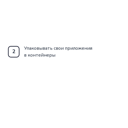
колы «KARPOV.COURSES»
 в программировании.
 путь к успеху!
Упаковывать свои приложения
2
в контейнеры