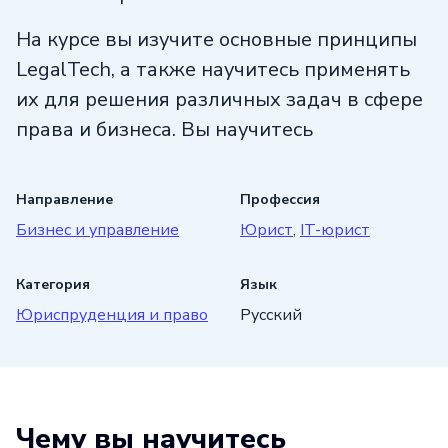
На курсе вы изучите основные принципы
LegalTech, а также научитесь применять
их для решения различных задач в сфере
права и бизнеса. Вы научитесь
анализировать данные и прогнозировать
развитие рынка, а также будете иметь
Направление
Профессия
возможность узнать о последних
Бизнес и управление
Юрист
,
IT-юрист
тенденциях и инновациях в области
LegalTech.
Категория
Язык
Юриспруденция и право
Русский
В рамках курса вы также получите
практические навыки работы
с различными инструментами LegalTech,
такими как электронные документы,
Чему вы научитесь
системы управления юридической