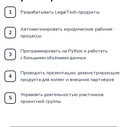
информацией и многое другое.
1
Разрабатывать LegalTech-продукты
Курс «LegalTech» от школы Нетология
и НИУ ВШЭ — это уникальная
Автоматизировать юридические рабочие
2
процессы
возможность для всех, кто хочет войти
в мир LegalTech и стать экспертом в этой
Программировать на Python и работать
области. Не упустите свой шанс
3
с большими объёмами данных
и присоединяйтесь к нам прямо сейчас!
Проводить презентации, демонстрирующие
4
продукта для коллег и внешних партнёров
Управлять деятельностью участников
5
проектной группы