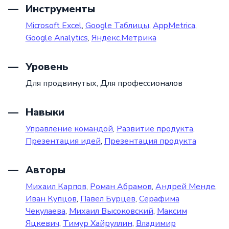
Инструменты
Microsoft Excel
,
Google Таблицы
,
AppMetrica
,
Google Analytics
,
Яндекс.Метрика
Уровень
Для продвинутых,
Для профессионалов
Навыки
Управление командой
,
Развитие продукта
,
Презентация идей
,
Презентация продукта
Авторы
Михаил Карпов
,
Роман Абрамов
,
Андрей Менде
,
Иван Купцов
,
Павел Бурцев
,
Серафима
Чекулаева
,
Михаил Высоковский
,
Максим
Яцкевич
,
Тимур Хайруллин
,
Владимир