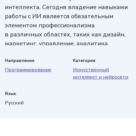
интеллекта. Сегодня владение навыками
работы с ИИ является обязательным
элементом профессионализма
в различных областях, таких как дизайн,
маркетинг, управление, аналитика
и программирование. Присоединяйтесь
к курсу и оставайтесь в курсе последних
Направление
Категория
Программирование
Искусственный
технологических трендов.
интеллект и нейросети
Язык
Русский