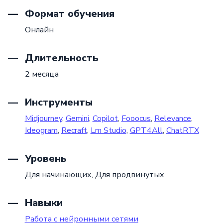
Формат обучения
Онлайн
Длительность
2 месяца
Инструменты
Midjourney
,
Gemini
,
Copilot
,
Fooocus
,
Relevance
,
Ideogram
,
Recraft
,
Lm Studio
,
GPT4All
,
ChatRTX
Уровень
Для начинающих,
Для продвинутых
Навыки
Работа с нейронными сетями