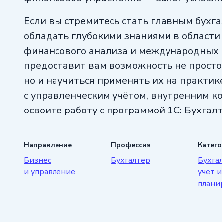
Если вы стремитесь стать главным бухг
обладать глубокими знаниями в области 
финансового анализа и международных 
предоставит вам возможность не просто 
но и научиться применять их на практик
с управленческим учётом, внутренним ко
освоите работу с программой 1С: Бухгалт
продвинутом уровне.
Направление
Профессия
Катег
Не упустите шанс стать востребованным
Бизнес
Бухгалтер
Бухга
бухгалтерии, который способен не только
и управление
учет и
но и эффективно управлять финансами 
плани