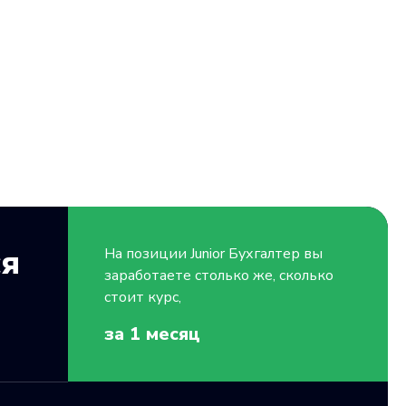
ся
На позиции
Junior
Бухгалтер вы
заработаете столько же, сколько
стоит курс,
за 1
месяц