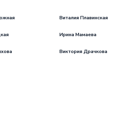
рожная
Виталия Плавинская
цкая
Ирина Мамаева
ихова
Виктория Драчкова