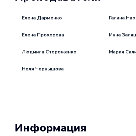
Елена Дарменко
Галина На
Елена Прохорова
Инна Заля
Людмила Стороженко
Мария Сал
Неля Чернышова
Информация