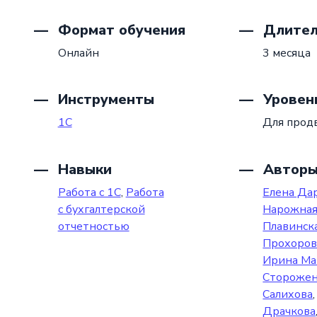
Формат обучения
Длител
Онлайн
3 месяца
Инструменты
Уровен
1С
Для прод
Навыки
Автор
Работа с 1С
,
Работа
Елена Да
с бухгалтерской
Нарожна
отчетностью
Плавинск
Прохоров
Ирина Ма
Стороже
Салихова
Драчкова