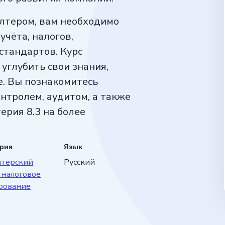
алтером, вам необходимо
учёта, налогов,
стандартов. Курс
углубить свои знания,
е. Вы познакомитесь
нтролем, аудитом, а также
ерия 8.3 на более
ория
Язык
 специалистом в области
лтерский
Русский
 вести учёт,
 налоговое
компании.
рование