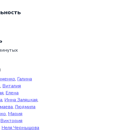
ьность
ь
винутых
ы
рменко
,
Галина
я
,
Виталия
ая
,
Елена
а
,
Инна Заляцкая
,
маева
,
Людмила
нко
,
Мария
,
Виктория
,
Неля Чернышова