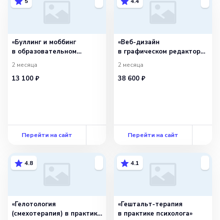
5
4.4
«Буллинг и моббинг
«Веб-дизайн
в образовательном
в графическом редакторе
пространстве: выявление,
Figma»
2 месяца
2 месяца
устранение
13 100 ₽
38 600 ₽
и профилактика»
Перейти на сайт
Перейти на сайт
4.8
4.1
«Гелотология
«Гештальт-терапия
(смехотерапия) в практике
в практике психолога»