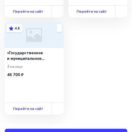
и муниципальному
управлению в сфере
Перейти на сайт
культуры и искусства»
Перейти на сайт
4.5
«Государственное
и муниципальное
управление в сфере
4 месяца
физической культуры
46 700 ₽
и спорта» с присвоением
квалификации
«Специалист
по государственному
и муниципальному
управлению в области
физической культуры
Перейти на сайт
и спорта»