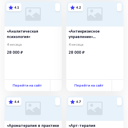
4.1
4.2
«Аналитическая
«Антикризисное
психология»
управление»
с присвоением
4 месяца
4 месяца
квалификации «Менеджер
28 000 ₽
28 000 ₽
в области антикризисного
управления»
Перейти на сайт
Перейти на сайт
4.4
4.7
«Ароматерапия в практике
«Арт-терапия