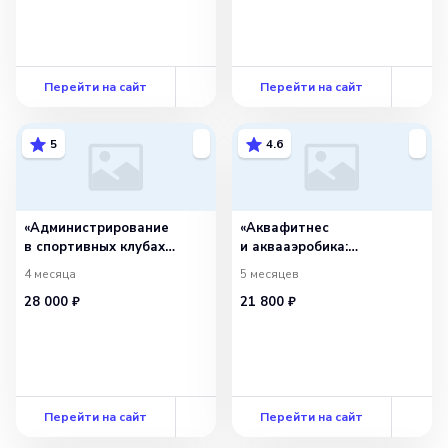
возможности здоровья»
с присвоением
квалификации
«Инструктор-методист
по адаптивной
Перейти на сайт
Перейти на сайт
физической культуре
и адаптивному спорт
5
4.6
«Администрирование
«Аквафитнес
в спортивных клубах
и аквааэробика:
и фитнес-центрах»
организационно-
4 месяца
5 месяцев
с присвоением
методическая подготовка
28 000 ₽
21 800 ₽
квалификации
и проведение занятий»
«Администратор
с присвоением
спортивной организации
квалификации «Фитнес-
(фитнес-центра,
тренер по аквааэробике
спортивного клуба)»
и аквафитнесу»
Перейти на сайт
Перейти на сайт