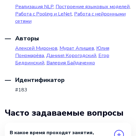
Реализация NLP
,
Построение языковых моделей
,
Работа с Pooling и LeNet
,
Работа с нейронными
сетями
Авторы
Алексей Миронов
,
Мурат Апишев
,
Юлия
Пономарёва
,
Даниил Корогодский
,
Егор
Бедринский
,
Валерия Байдаченко
Идентификатор
#183
Часто задаваемые вопросы
В какое время проходят занятия,