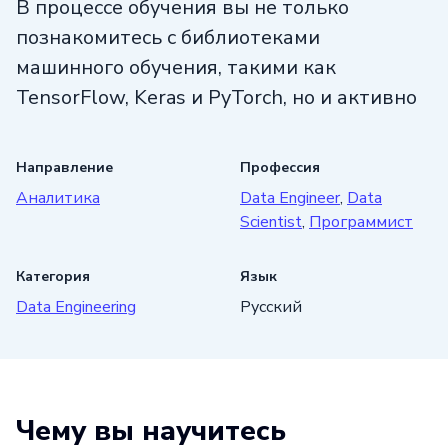
В процессе обучения вы не только
познакомитесь с библиотеками
машинного обучения, такими как
TensorFlow, Keras и PyTorch, но и активно
будете применять их на практике.
Вы изучите основные алгоритмы
Направление
Профессия
машинного и глубокого обучения, включая
Аналитика
Data Engineer
,
Data
нейронные сети, сверточные нейронные
Scientist
,
Программист
сети, рекуррентные нейронные сети
и другие. Таким образом, вы сможете
Категория
Язык
не только понимать принципы работы
Data Engineering
Русский
этих алгоритмов, но и уметь применять
их для решения конкретных задач.
После прохождения обучения вы сможете
Чему вы научитесь
претендовать на должность специалиста