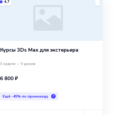
4.7
Курсы 3Ds Max для экстерьера
3 недели
5
уроков
6 800 ₽
Ещё
-45%
по промокоду
?