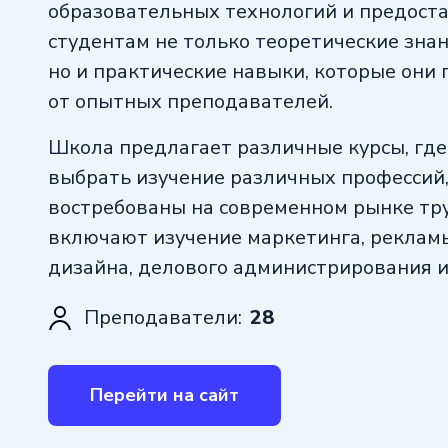
образовательных технологий и предост
студентам не только теоретические знан
но и практические навыки, которые они
от опытных преподавателей.
Школа предлагает различные курсы, где
выбрать изучение различных профессий
востребованы на современном рынке тр
включают изучение маркетинга, рекламы
дизайна, делового администрирования и
профессий.
Преподаватели:
28
С преподавателями Международной шк
вы получите все необходимые навыки и 
Перейти на сайт
работы в различных медиа-сферах. Они
многолетним практическим опытом и о