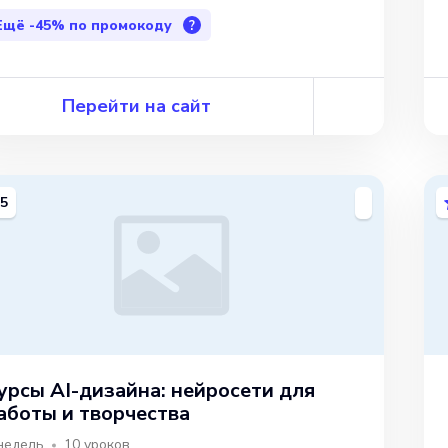
Ещё
-45%
по промокоду
?
Перейти на сайт
5
урсы AI-дизайна: нейросети для
аботы и творчества
недель
10
уроков