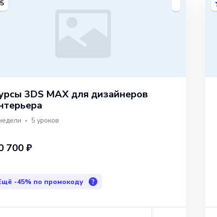
5
урсы 3DS MAX для дизайнеров
нтерьера
недели
5
уроков
0 700 ₽
Ещё
-45%
по промокоду
?