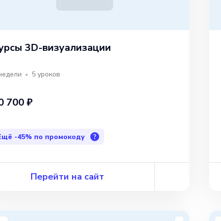
урсы 3D-визуализации
недели
5
уроков
0 700 ₽
Ещё
-45%
по промокоду
?
Перейти на сайт