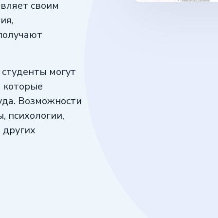
авляет своим
ия,
 получают
 студенты могут
, которые
уда. Возможности
, психологии,
 других
олы профессий
знания для
 обладают
бширными