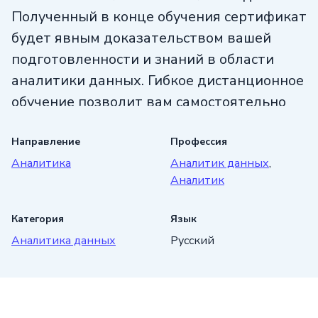
Полученный в конце обучения сертификат
будет явным доказательством вашей
подготовленности и знаний в области
аналитики данных. Гибкое дистанционное
обучение позволит вам самостоятельно
планировать расписание и изучать
материал в удобном темпе.
Направление
Профессия
Аналитика
Аналитик данных
,
Присоединяйтесь к курсу и станьте
Аналитик
востребованным специалистом!
Категория
Язык
Аналитика данных
Русский