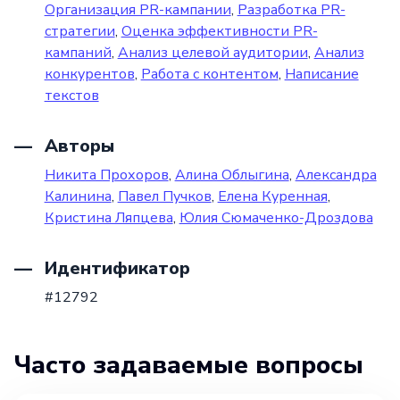
Организация PR-кампании
,
Разработка PR-
стратегии
,
Оценка эффективности PR-
кампаний
,
Анализ целевой аудитории
,
Анализ
конкурентов
,
Работа с контентом
,
Написание
текстов
Авторы
Никита Прохоров
,
Алина Облыгина
,
Александра
Калинина
,
Павел Пучков
,
Елена Куренная
,
Кристина Ляпцева
,
Юлия Сюмаченко-Дроздова
Идентификатор
#12792
Часто задаваемые вопросы