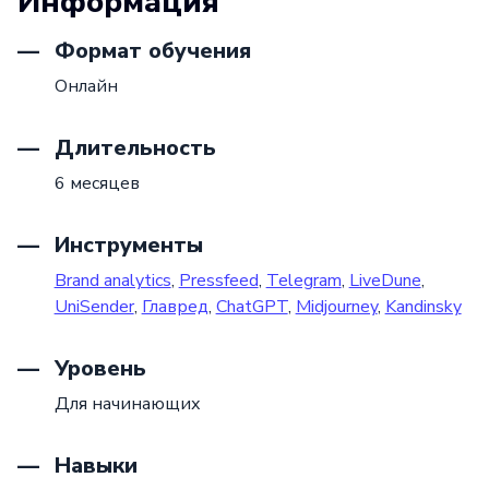
Информация
Формат обучения
Онлайн
Длительность
6 месяцев
Инструменты
Brand analytics
,
Pressfeed
,
Telegram
,
LiveDune
,
UniSender
,
Главред
,
ChatGPT
,
Midjourney
,
Kandinsky
Уровень
Для начинающих
Навыки