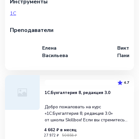
Инструменты
1С
Преподаватели
Елена
Виктори
Васильева
Панички
4.7
1С:Бухгалтерия 8, редакция 3.0
Добро пожаловать на курс
«1С:Бухгалтерия 8, редакция 3.0»
от школы Skillbox! Если вы стремитесь
освоить профессии Бухгалтера или
4 662 ₽
в месяц
Финансового менеджера, то данный
27 972 ₽
50 858 ₽