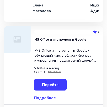
Елена
Ицхак
Масолова
Адизес
5
MS Office и инструменты Google
«MS Office и инструменты Google» —
обучающий курс в области бизнеса
и управления, предлагаемый школой
Skillbox. Он нацелен на развитие
5 604 ₽
в месяц
навыков, необходимых для ряда
67 251 ₽
122 274 ₽
должностей, таких как Менеджер,
Маркетинговый аналитик и Экономист.
Перейти
В рамках
Подробнее