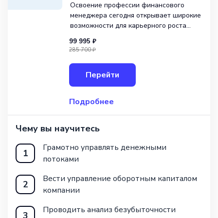
Освоение профессии финансового
менеджера сегодня открывает широкие
возможности для карьерного роста
и профессионального развития в сфере
99 995 ₽
бизнеса. Программа представляет
285 700 ₽
собой комплексный четырёхмесячный
онлайн-курс, который позволяет
Перейти
глубоко погрузиться в аспекты
финансового управлени
Подробнее
Чему вы научитесь
Грамотно управлять денежными
1
потоками
Вести управление оборотным капиталом
2
компании
Проводить анализ безубыточности
3