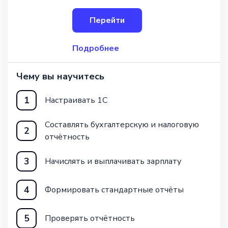
курс идеально подойдет для вас. Наша
программа является полным
Перейти
и всесторонним руководством по ис
Подробнее
Чему вы научитесь
1
Настраивать 1С
Составлять бухгалтерскую и налоговую
2
отчётность
3
Начислять и выплачивать зарплату
4
Формировать стандартные отчёты
5
Проверять отчётность