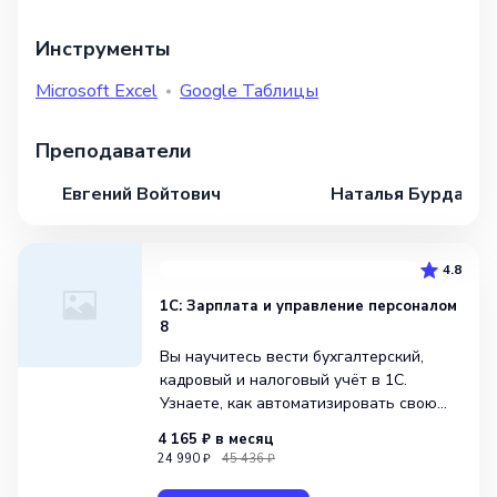
Инструменты
Microsoft Excel
Google Таблицы
Преподаватели
Евгений Войтович
Наталья Бурдаков
4.8
1С: Зарплата и управление персоналом
8
Вы научитесь вести бухгалтерский,
кадровый и налоговый учёт в 1С.
Узнаете, как автоматизировать свою
работу и быстро формировать
4 165 ₽
в месяц
отчётность. Сможете претендовать
24 990 ₽
45 436 ₽
на повышение и больше зарабатывать.