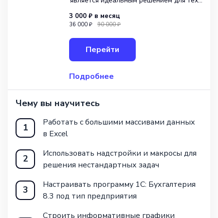
является идеальным решением для тех,
кто хочет овладеть основными
3 000 ₽
в месяц
инструментами, необходимыми
36 000 ₽
90 000 ₽
бухгалтерам. В рамках этого обучения
вы познакомитесь с программами 1С:
Перейти
Бухгалтерия 8.3 и Excel, которые
Подробнее
Чему вы научитесь
Работать с большими массивами данных
1
в Excel
Использовать надстройки и макросы для
2
решения нестандартных задач
Настраивать программу 1С: Бухгалтерия
3
8.3 под тип предприятия
Строить информативные графики