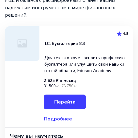
P&L и баланса с расшифровками станет вашим
надежным инструментом в мире финансовых
решений.
4.8
1С: Бухгалтерия 8.3
Для тех, кто хочет освоить профессию
бухгалтера или улучшить свои навыки
в этой области, Eduson Academy
предлагает широкий спектр
2 625 ₽
в месяц
возможностей с помощью курса «1С:
31 500 ₽
78 750 ₽
Бухгалтерия 8.3». Курс включает в себя
11 модулей и 148 уроков, которые
Перейти
помогут вам научиться настраиват
Подробнее
Чему вы научитесь