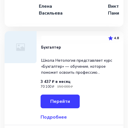
Елена
Виктори
Васильева
Панички
4.8
Бухгалтер
Школа Нетология представляет курс
«Бухгалтер» — обучение, которое
поможет освоить профессию
бухгалтера. Направление обучения —
3 437 ₽
в месяц
бизнес и управление. В программе
70 100 ₽
150 000 ₽
курса содержится 92 урока, которые
позволят студентам освоить базовые
Перейти
навыки по бухгалтерск
Подробнее