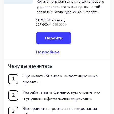
Хотите погрузиться в мир финансового
управления и стать экспертом в этой
области? Тогда курс «MBA Эксперт:
Управление финансами» от Eduson
18 966 ₽
в месяц
Academy — идеальный выбор для вас!
227 600 ₽
569 000 ₽
Эта уникальная программа не только
предлагает всесторонний набор знаний
Перейти
и
Подробнее
Чему вы научитесь
Оценивать бизнес и инвестиционные
1
проекты
Разрабатывать финансовую стратегию
2
и управлять финансовыми рисками
Выстраивать процессы планирования
3