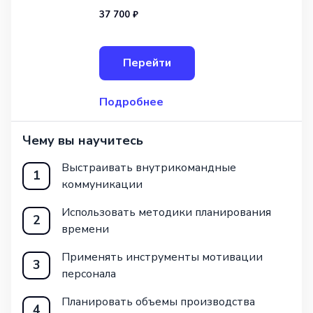
«Экономист-менеджер». В ходе курса
37 700 ₽
участники изучат ключевые
экономические теории, методы
управления предприятием, а также
Перейти
современные инструменты анализа
и планирован
Подробнее
Чему вы научитесь
Выстраивать внутрикомандные
1
коммуникации
Использовать методики планирования
2
времени
Применять инструменты мотивации
3
персонала
Планировать объемы производства
4