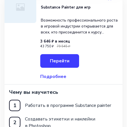
Substance Painter для игр
Возможность профессионального роста
в игровой индустрии открывается для
всех, кто присоединится к курсу
«Substance Painter для игр» от школы
3 646 ₽
в месяц
Skillbox. Этот курс предлагает
43 750 ₽
79 545 ₽
уникальную комбинацию профессий 3D-
моделлера и 2D-художника, в основе
Перейти
которой лежит использ
Подробнее
Чему вы научитесь
1
Работать в программе Substance painter
Создавать этикетки и наклейки
2
в Photoshop