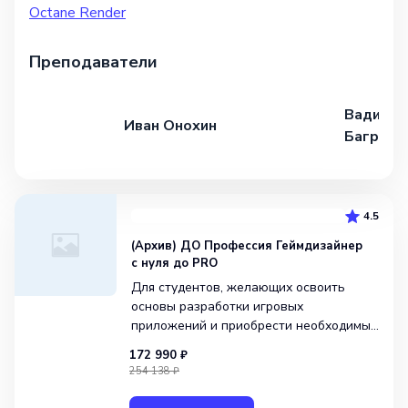
Octane Render
Преподаватели
Вадим
Иван Онохин
Багрий
4.5
(Архив) ДО Профессия Геймдизайнер
с нуля до PRO
Для студентов, желающих освоить
основы разработки игровых
приложений и приобрести необходимые
навыки для успешной карьеры,
172 990 ₽
подходит выбранная образовательная
254 138 ₽
программа. Она предназначена для
начинающих специалистов, которые