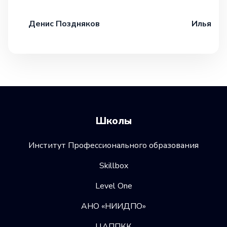
Денис Поздняков
Илья Ив
Школы
Институт Профессионального образования
Skillbox
Level One
АНО «НИИДПО»
ЦАППКК