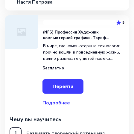
Настя Петрова
5
(NFS) Профессия Художник
компьютерной графики. Тариф
Оптимальный. Вводный курс
В мире, где компьютерные технологии
прочно вошли в повседневную жизнь,
важно развивать у детей навыки
работы с графикой уже с раннего
Бесплатно
возраста. Если ваш ребенок увлечен
рисованием, любит анимационные
фильмы и компьютерные игры,
Перейти
то дистанционная авторская программа
Подробнее
Чему вы научитесь
1
Развивать творческий потенциал