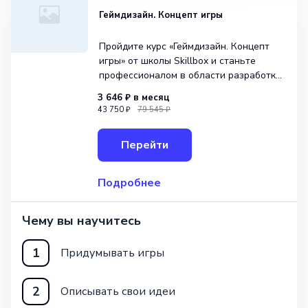
Геймдизайн. Концепт игры
Пройдите курс «Геймдизайн. Концепт
игры» от школы Skillbox и станьте
профессионалом в области разработки
игр. Захватывающее направление
3 646 ₽
в месяц
курса позволит вам изучить основы
43 750 ₽
79 545 ₽
геймдизайна и создать собственный
концепт игры с нуля. После окончания
Перейти
курса вы сможете
Подробнее
Чему вы научитесь
1
Придумывать игры
2
Описывать свои идеи