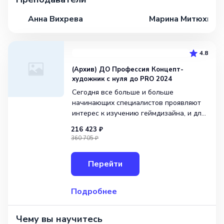
Анна Вихрева
Марина Митюхина
4.8
(Архив) ДО Профессия Концепт-
художник с нуля до PRO 2024
Сегодня все больше и больше
начинающих специалистов проявляют
интерес к изучению геймдизайна, и для
них идеально подойдут учебные
216 423 ₽
материалы данного курса. В рамках
360 705 ₽
программы студенты получат не только
базовые знания по созданию эскизов
Перейти
и визуальных объектов, но&nbs
Подробнее
Чему вы научитесь