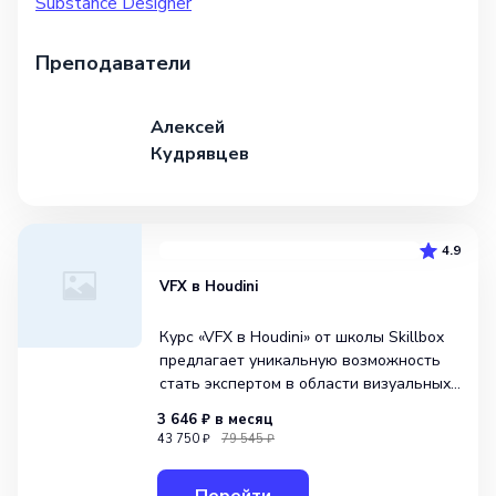
Substance Designer
Преподаватели
Алексей
Кудрявцев
4.9
VFX в Houdini
Курс «VFX в Houdini» от школы Skillbox
предлагает уникальную возможность
стать экспертом в области визуальных
эффектов. За 12 модулей вы освоите
3 646 ₽
в месяц
передовые методы создания эффектов
43 750 ₽
79 545 ₽
в программе Houdini, познакомитесь
с тонкостями создания реалистичных