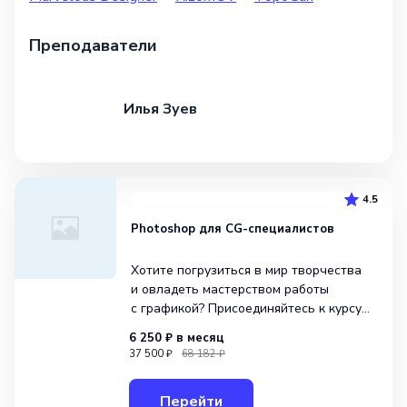
Преподаватели
Илья Зуев
4.5
Photoshop для CG-специалистов
Хотите погрузиться в мир творчества
и овладеть мастерством работы
с графикой? Присоединяйтесь к курсу
«Photoshop для CG-специалистов»
6 250 ₽
в месяц
от школы Skillbox! Этот курс позволит
37 500 ₽
68 182 ₽
вам освоить все тонкости работы
с фоторедактором, включая
Перейти
ретуширование изображений, з