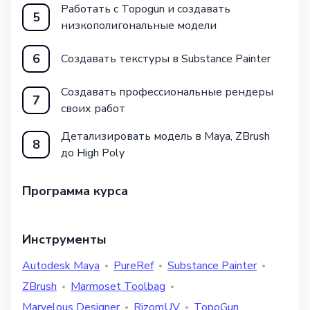
Работать с Topogun и создавать
5
низкополигональные модели
6
Создавать текстуры в Substance Painter
Создавать профессиональные рендеры
7
своих работ
Детализировать модель в Maya, ZBrush
8
до High Poly
Программа курса
Инструменты
Autodesk Maya
PureRef
Substance Painter
ZBrush
Marmoset Toolbag
Marvelous Designer
RizomUV
TopoGun