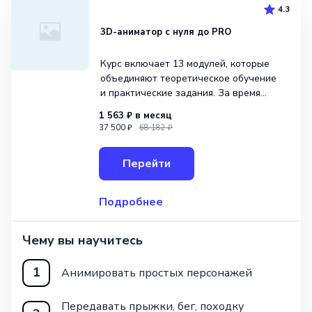
4.3
3D-аниматор с нуля до PRO
Курс включает 13 модулей, которые
объединяют теоретическое обучение
и практические задания. За время
обучения вы научитесь анимировать
1 563 ₽
в месяц
людей и предметы, поймете, как
37 500 ₽
68 182 ₽
передавать движения и мимику,
а также создадите шесть проектов для
Перейти
портфолио.Каждый модуль программы
раз
Подробнее
Чему вы научитесь
1
Анимировать простых персонажей
Передавать прыжки, бег, походку