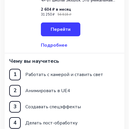
4» от школы Skillbox. Это уникальная
возможность освоить применение
2 604 ₽
в месяц
игрового движка в качестве
31 250 ₽
56 818 ₽
виртуальной киностудии. По окончании
обучения вы овладеете навыками
Перейти
работы со светом, ка
Подробнее
Чему вы научитесь
1
Работать с камерой и ставить свет
2
Анимировать в UE4
3
Создавать спецэффекты
4
Делать пост-обработку