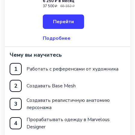
6 250 ₽
в месяц
для игровой индустрии. Программа
37 500 ₽
68 182 ₽
обучения разработана для тех, кто уже
обладает базовыми навыками в данной
Перейти
сфере и стремится углубит
Подробнее
Чему вы научитесь
1
Работать с референсами от художника
2
Создавать Base Mesh
Создавать реалистичную анатомию
3
персонажа
Прорабатывать одежду в Marvelous
4
Designer