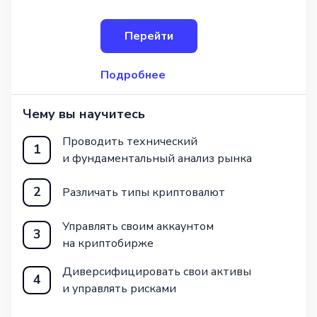
возможности для освоения профессий
Инвестиционного аналитика
Перейти
и Трейдера. Он состоит из 5 модулей
и 5 уроков, ко
Подробнее
Чему вы научитесь
Проводить технический
1
и фундаментальный анализ рынка
2
Различать типы криптовалют
Управлять своим аккаунтом
3
на криптобирже
Диверсифицировать свои активы
4
и управлять рисками