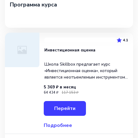
Программа курса
4.1
Инвестиционная оценка
Школа Skillbox предлагает курс
«Инвестиционная оценка», который
является неотъемлемым инструментом
для всех, кто интересуется миром
5 369 ₽
в месяц
бизнеса и управлением. Независимо
64 434 ₽
117 153 ₽
от вашего опыта и уровня знаний, этот
курс поможет вам освоить профессии
Перейти
Инвестиционного аналитика, Топ-мен
Подробнее