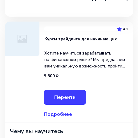
4.1
Курсы трейдинга для начинающих
Хотите научиться зарабатывать
на финансовом рынке? Мы предлагаем
вам уникальную возможность пройти
онлайн-курсы трейдинга для
9 800 ₽
начинающих в нашей Международной
школе профессий. Наша
образовательная программа
Перейти
разработана таким образом, чтобы
помочь вам освоить все необходимые
навыки инв
Подробнее
Чему вы научитесь