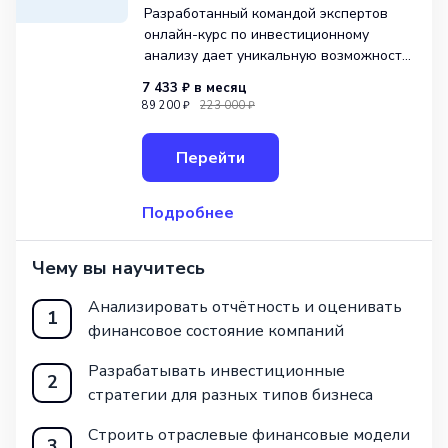
Разработанный командой экспертов
онлайн-курс по инвестиционному
анализу дает уникальную возможность
освоить профессию инвестиционного
7 433 ₽
в месяц
аналитика за короткий срок. За 2−3
89 200 ₽
223 000 ₽
месяца вы сможете успешно
анализировать финансовую отчетность
Перейти
компаний, оценивать их финансовое
сост
Подробнее
Чему вы научитесь
Анализировать отчётность и оценивать
1
финансовое состояние компаний
Разрабатывать инвестиционные
2
стратегии для разных типов бизнеса
Строить отраслевые финансовые модели
3