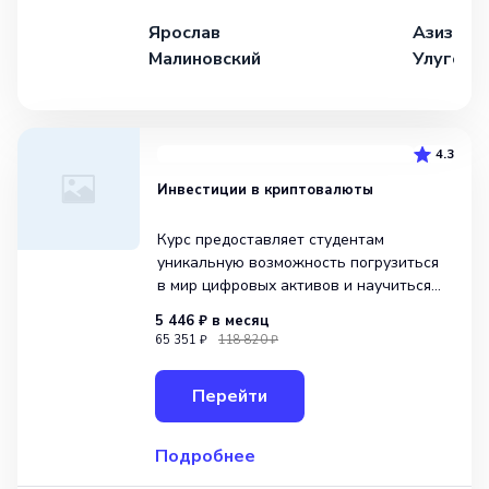
Ярослав
Азиза
Малиновский
Улугова
4.3
Инвестиции в криптовалюты
Курс предоставляет студентам
уникальную возможность погрузиться
в мир цифровых активов и научиться
правильно инвестировать
5 446 ₽
в месяц
в криптовалюты. В ходе обучения
65 351 ₽
118 820 ₽
участники узнают основные принципы
инвестирования, изучат стратегии
Перейти
анализа рынка криптовалют и научатся
принимать обосн
Подробнее