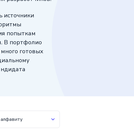
ь источники
горитмы
ия попыткам
. В портфолио
 много готовых
нциальному
андидата
 алфавиту