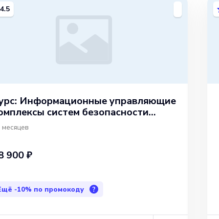
4.5
урс: Информационные управляющие
омплексы систем безопасности
бъектов
 месяцев
8 900 ₽
Ещё
-10%
по промокоду
?