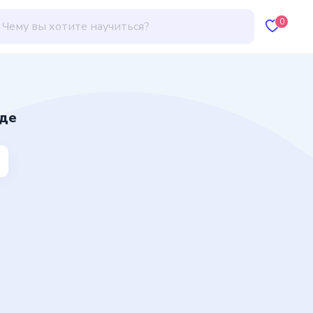
0
нде