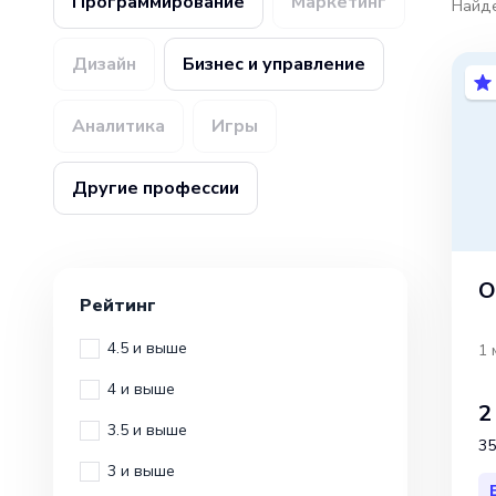
Программирование
Маркетинг
Найд
Дизайн
Бизнес и управление
Аналитика
Игры
Другие профессии
O
Рейтинг
4.5 и выше
1 
4 и выше
2
3.5 и выше
35
3 и выше