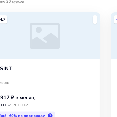
ено
20
курсов
4.7
SINT
месяц
 917 ₽
в месяц
 000 ₽
70 000 ₽
Ещё
-60%
по промокоду
?