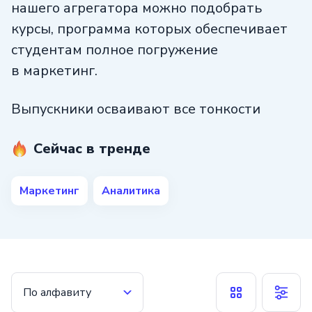
нашего агрегатора можно подобрать
курсы, программа которых обеспечивает
студентам полное погружение
в маркетинг.
Выпускники осваивают все тонкости
подхода data-driven, использования
Сейчас в тренде
инструментов анализа, разработки плана
и стратегии ведения рекламной
кампании. В портфолио будет несколько
Маркетинг
Аналитика
готовых к презентации работ, которые
помогут продемонстрировать ваши
знания на собеседовании.
По алфавиту