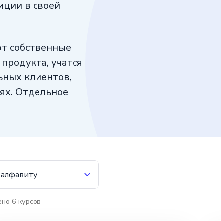
иции в своей
ют собственные
продукта, учатся
ьных клиентов,
ях. Отдельное
кетинга.
 алфавиту
ено
6
курсов