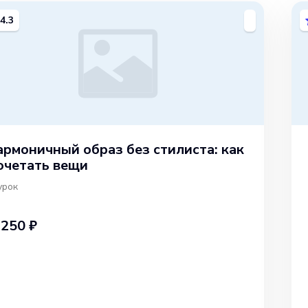
4.3
армоничный образ без стилиста: как
очетать вещи
урок
 250 ₽