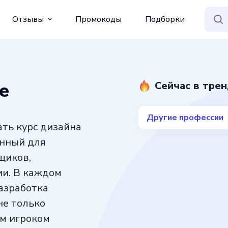
Отзывы
Промокоды
Подборки
е
Сейчас в тре
Другие профессии
ть курс дизайна
анный для
щиков,
и. В каждом
азработка
не только
ым игроком