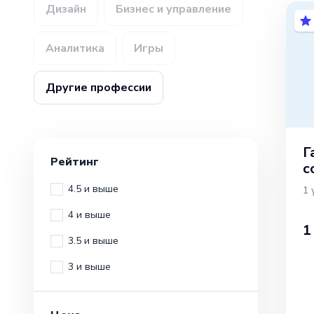
Дизайн
Бизнес и управление
Аналитика
Игры
Другие профессии
Г
Рейтинг
с
4.5 и выше
1
4 и выше
1
3.5 и выше
3 и выше