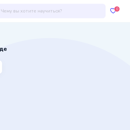
0
нде