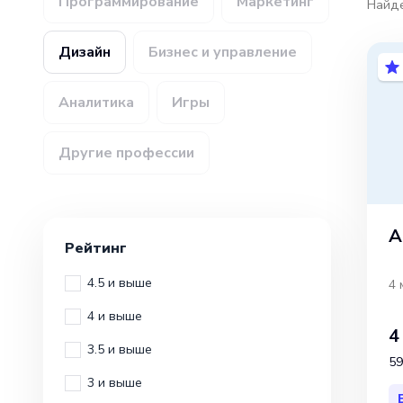
Программирование
Маркетинг
Найд
Дизайн
Бизнес и управление
Аналитика
Игры
Другие профессии
A
Рейтинг
4.5 и выше
4 
4 и выше
4
3.5 и выше
59
3 и выше