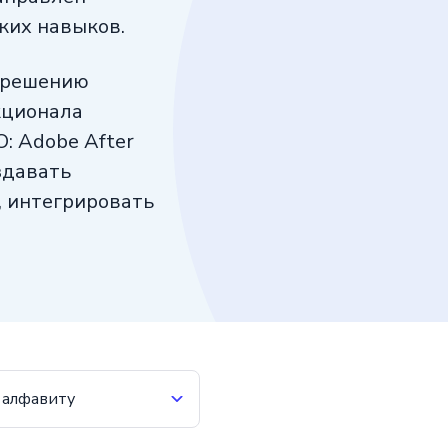
ких навыков.
я решению
кционала
: Adobe After
здавать
, интегрировать
 алфавиту