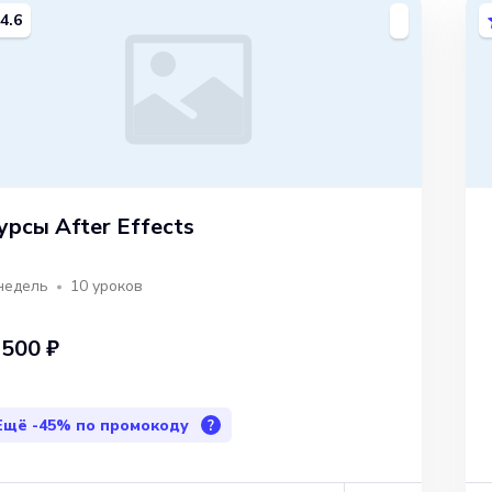
4.6
урсы After Effects
недель
10
уроков
 500 ₽
Ещё
-45%
по промокоду
?