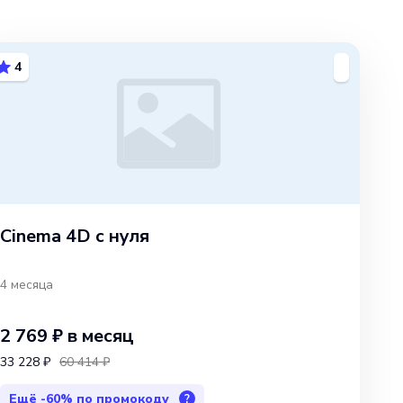
4
Cinema 4D с нуля
4 месяца
2 769 ₽
в месяц
33 228 ₽
60 414 ₽
Ещё
-60%
по промокоду
?