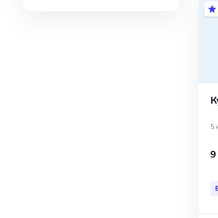
К
5 
9