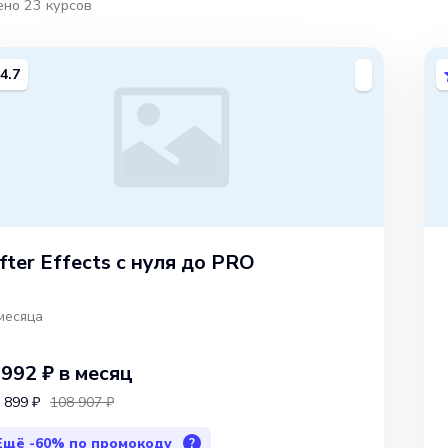
ено
23
курсов
4.7
fter Effects с нуля до PRO
месяца
 992 ₽
в месяц
 899 ₽
108 907 ₽
Ещё
-60%
по промокоду
?