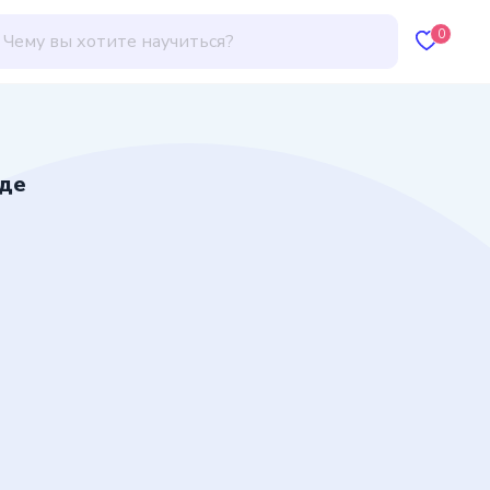
0
нде