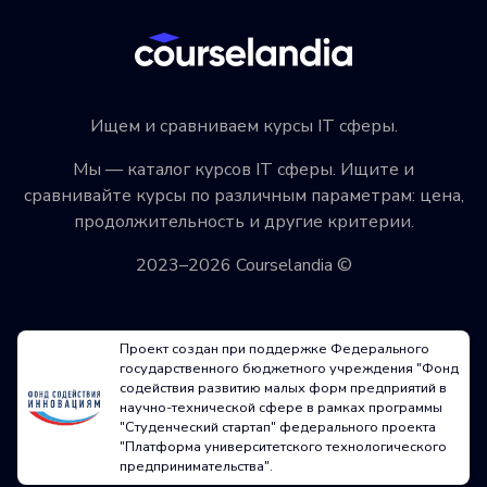
Прохождение курсов по веб-дизайну — это отличная
возможность для тех, кто хочет освоить профессию
востребованного специалиста. Лучшие курсы
предлагают качественное обучение по доступной
Ищем и сравниваем курсы IT сферы.
цене, а также возможность получить поддержку
и обратную связь от экспертов в данной области.
Мы — каталог курсов IT сферы. Ищите и
сравнивайте курсы по различным параметрам: цена,
продолжительность и другие критерии.
2023–2026 Courselandia ©
Проект создан при поддержке Федерального
государственного бюджетного учреждения "Фонд
содействия развитию малых форм предприятий в
научно-технической сфере в рамках программы
"Студенческий стартап" федерального проекта
"Платформа университетского технологического
предпринимательства".