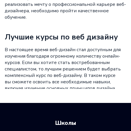
реализовать мечту о профессиональной карьере веб-
дизайнера, необходимо пройти качественное
обучение.
Лучшие курсы по веб дизайну
В настоящее время веб-дизайн стал доступным для
изучения благодаря огромному количеству онлайн-
курсов. Если вы хотите стать востребованным
специалистом, то лучшим решением будет выбрать
комплексный курс по веб-дизайну. В таком курсе
вы сможете освоить все необходимые навыки,
включая изучение основных принципов дизайна,
графики, типографики, цветовой гаммы, UI/UX
дизайна и многого другого.
Курсы веб дизайна цена
Школы