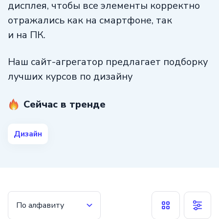
дисплея, чтобы все элементы корректно
отражались как на смартфоне, так
и на ПК.
Наш сайт-агрегатор предлагает подборку
лучших курсов по дизайну
в сфере И. Т. Студенты
в деталях изучают
Сейчас в тренде
все этапы работы, начиная с основ
разработки проекта, знания типографики,
правил композиции. Выпускники
Дизайн
разрабатывают собственные проекты
с использованием инструментов Adobe
Illustrator, Photoshop, Figma, элементов
графического дизайна.
По алфавиту