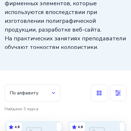
фирменных элементов, которые
используются впоследствии при
изготовлении полиграфической
продукции, разработке веб-сайта.
На практических занятиях преподаватели
обучают тонкостям колористики,
композиции, использования графических
редакторов Adobe Illustrator, CorelDRAW,
инструментов Adobe InDesign для
верстки.
По алфавиту
Найдено
3
курса
4.6
4.6