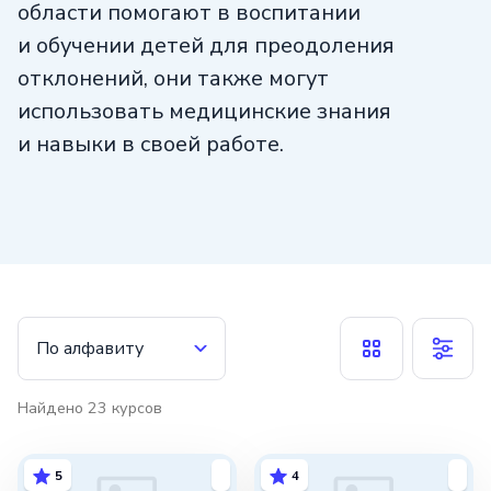
области помогают в воспитании
и обучении детей для преодоления
отклонений, они также могут
использовать медицинские знания
и навыки в своей работе.
Важным аспектом работы дефектолога
является разработка индивидуальных
программ для каждого ребенка,
способствующих его развитию
и адаптации. Специалист должен уметь
По алфавиту
научить ребенка справляться
с проблемами, развить в нем желание
Найдено
23
курсов
преодолевать трудности, а также уметь
мотивировать его к достижению
5
4
поставленных целей.