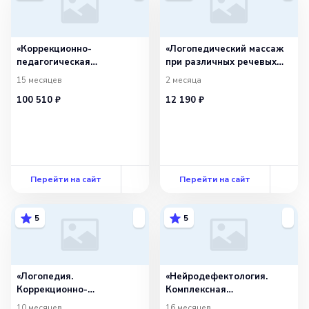
«Коррекционно-
«Логопедический массаж
педагогическая
при различных речевых
и логопедическая работа
нарушениях»
15 месяцев
2 месяца
с дополнительной
100 510 ₽
12 190 ₽
специализацией в области
нейропсихологии»
с присвоением
квалификации «Учитель-
логопед (логопед)
(профиль: нарушения
речи)»
Перейти на сайт
Перейти на сайт
5
5
«Логопедия.
«Нейродефектология.
Коррекционно-
Комплексная
педагогическая
реабилитация лиц
10 месяцев
16 месяцев