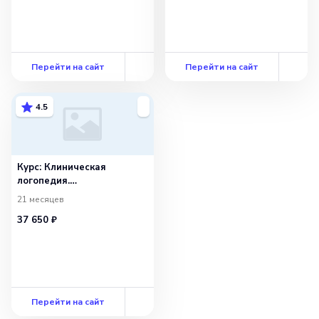
Перейти на сайт
Перейти на сайт
4.5
Курс: Клиническая
логопедия.
Логопедическая помощь
21 месяцев
больным с нарушениями
37 650 ₽
речи и других высших
психических функций
Перейти на сайт