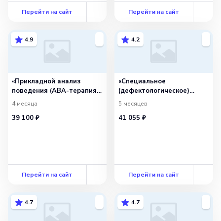
Перейти на сайт
Перейти на сайт
4.9
4.2
«Прикладной анализ
«Специальное
поведения (АВА-терапия):
(дефектологическое)
коррекция поведенческих
образование по профилю
4 месяца
5 месяцев
расстройств и развитие
«Логопедия»
39 100 ₽
41 055 ₽
адаптивных форм
с присвоением
поведения»
квалификации «Учитель-
логопед (логопед)
(профиль: нарушения
речи)»
Перейти на сайт
Перейти на сайт
4.7
4.7