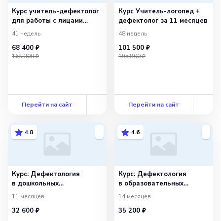
Курс учитель-дефектолог
Курс Учитель-логопед +
для работы с лицами
дефектолог за 11 месяцев
с ОВЗ
41 недель
48 недель
68 400 ₽
101 500 ₽
168 300 ₽
195 800 ₽
Перейти на сайт
Перейти на сайт
4.8
4.6
Курс: Дефектология
Курс: Дефектология
в дошкольных
в образовательных
образовательных
организациях
11 месяцев
14 месяцев
организациях
32 600 ₽
35 200 ₽
и в начальной школе