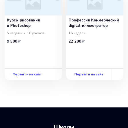
различные эффекты и фильтры, чтобы
создать уникальный и интересный
визуальный стиль.
Курсы рисования
Профессия Коммерческий
в Photoshop
digital-иллюстратор
Однако, несмотря на все преимущества
5 недель
10
уроков
16 недель
9 500 ₽
22 200 ₽
цифрового иллюстрирования, важно
не забывать о традиционных навыках
рисования. Хорошее понимание
пропорций, светотени, текстур
Перейти на сайт
Перейти на сайт
и композиции по-прежнему является
неотъемлемой частью работы digital-
иллюстратора.
Digital-иллюстраторы могут работать как
фрилансеры, так и на постоянной основе
в крупных компаниях. Эта профессия
Школы