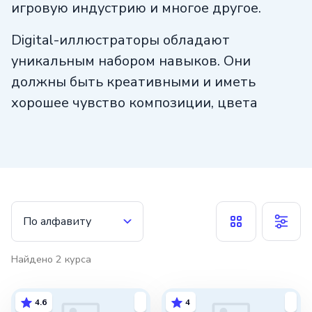
игровую индустрию и многое другое.
Digital-иллюстраторы обладают
уникальным набором навыков. Они
должны быть креативными и иметь
хорошее чувство композиции, цвета
и формы. Они также должны быть
технически грамотными, уметь работать
с графическими программами, такими как
Adobe Photoshop или Illustrator.
Одним из преимуществ работы
По алфавиту
в цифровом формате является
возможность быстро и легко вносить
Найдено
2
курса
изменения и исправления. Digital-
иллюстраторы также могут использовать
4.6
4