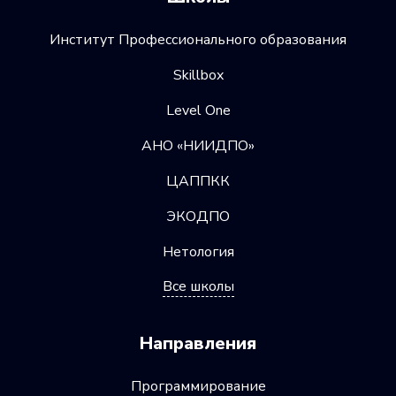
предлагает возможность выражать свою
Институт Профессионального образования
творческую индивидуальность и быть
частью захватывающего мира
Skillbox
визуального искусства. Если вы имеете
Level One
любовь к искусству и технологиям,
АНО «НИИДПО»
то профессия Digital-иллюстратора может
быть идеальным выбором для вас.
ЦАППКК
ЭКОДПО
Нетология
Все школы
Направления
Программирование