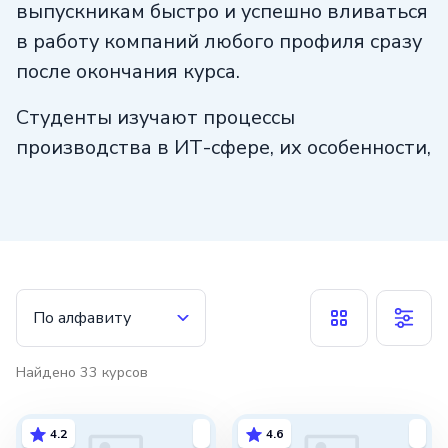
выпускникам быстро и успешно вливаться
в работу компаний любого профиля сразу
после окончания курса.
Студенты изучают процессы
производства в ИТ-сфере, их особенности,
тонкости, базовую терминологию,
позволяющую быстро ориентироваться
в работе специалистов. Особое внимание
уделяется методам создания
информационных продуктов,
По алфавиту
особенностям Agile, Waterfall,
возможностям применения Scrum, Kanban.
Найдено
33
курсов
4.2
4.6