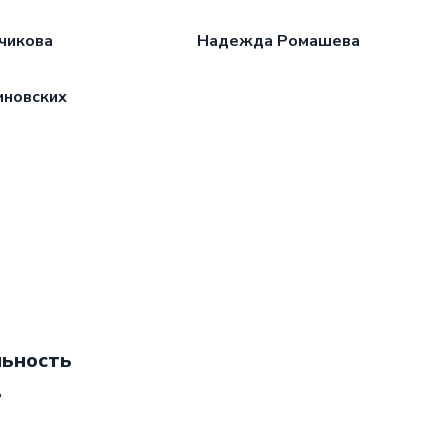
чикова
Надежда Ромашева
иновских
ьность
ь