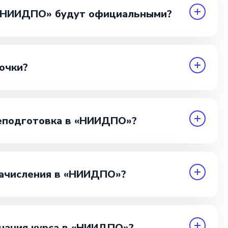
 «НИИДПО» будут официальными?
очки?
еподготовка в «НИИДПО»?
зачисления в «НИИДПО»?
нчания курса в «НИИДПО»?