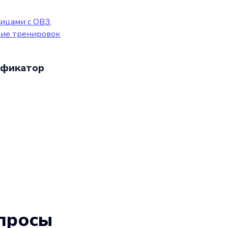
лицами с ОВЗ
,
ие тренировок
фикатор
просы