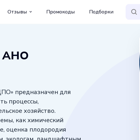
Отзывы
Промокоды
Подборки
т АНО
ДПО» предназначен для
ть процессы,
ельское хозяйство.
емы, как химический
ие, оценка плодородия
ам, экологам, ландшафтным