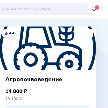
0
4.4
Агропочвоведение
14 800 ₽
19 100 ₽