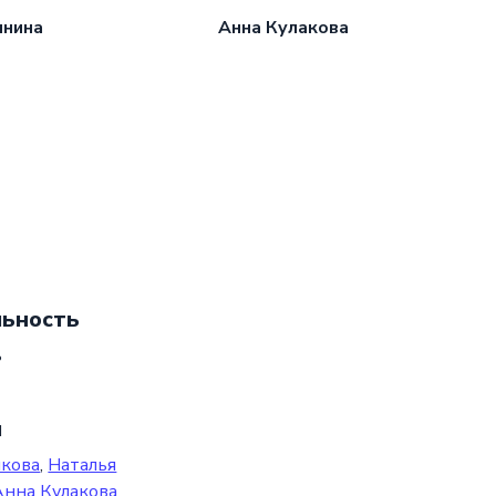
инина
Анна Кулакова
ьность
ь
ы
йкова
,
Наталья
Анна Кулакова