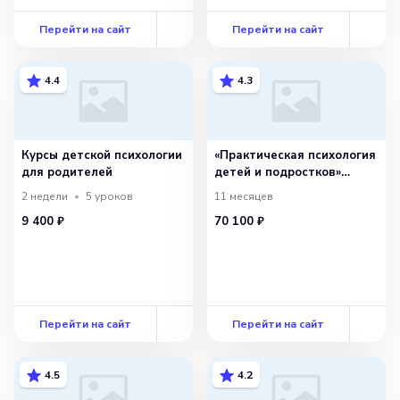
Перейти на сайт
Перейти на сайт
4.4
4.3
Курсы детской психологии
«Практическая психология
для родителей
детей и подростков»
с присвоением
2 недели
5
уроков
11 месяцев
квалификации «Детский
9 400 ₽
70 100 ₽
психолог»
Перейти на сайт
Перейти на сайт
4.5
4.2