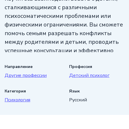
сталкивающимися с различными
психосоматическими проблемами или
физическими ограничениями. Вы сможете
помочь семьям разрешать конфликты
между родителями и детьми, проводить
успешные консультации и эффективно
поддерживать клиентов. После
прохождения 340 часов обучения вас
Направление
Профессия
Другие профессии
Детский психолог
ждет заслуженный диплом,
удостоверяющий вашу экспертность
Категория
Язык
в области детской психологии.
Психология
Русский