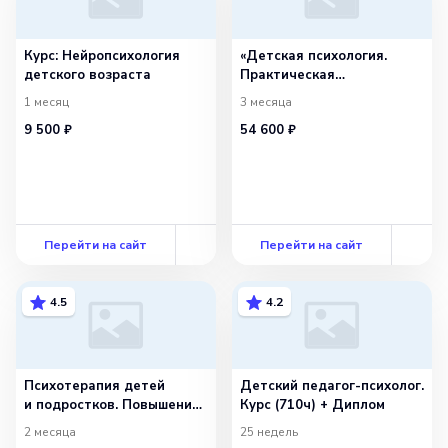
Курс: Нейропсихология
«Детская психология.
детского возраста
Практическая
психологическая помощь
1 месяц
3 месяца
детям и подросткам»
9 500 ₽
54 600 ₽
с присвоением
квалификации «Детский
психолог»
Перейти на сайт
Перейти на сайт
4.5
4.2
Психотерапия детей
Детский педагог-психолог.
и подростков. Повышение
Курс (710ч) + Диплом
квалификации
2 месяца
25 недель