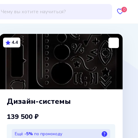
0
4.4
Дизайн-системы
139 500 ₽
Ещё
-5%
по промокоду
?