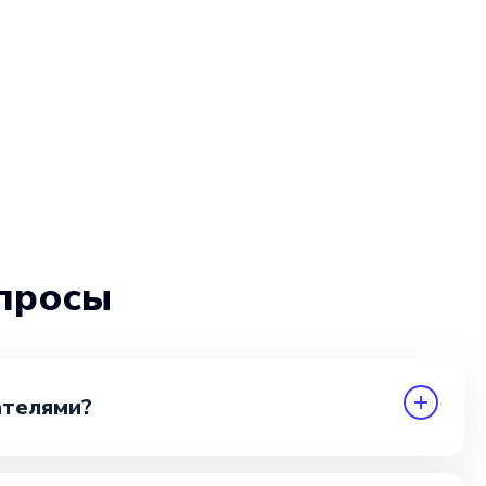
просы
ателями?