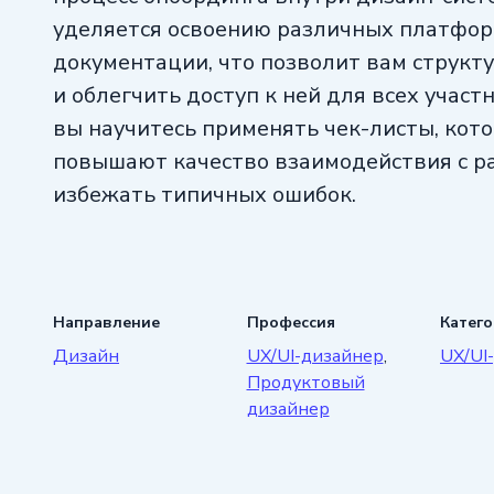
уделяется освоению различных платфор
документации, что позволит вам струк
и облегчить доступ к ней для всех участ
вы научитесь применять чек-листы, кот
повышают качество взаимодействия с р
избежать типичных ошибок.
Направление
Профессия
Катег
Дизайн
UX/UI-дизайнер
,
UX/UI
Продуктовый
дизайнер