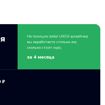
ся
На позиции
Junior
UX/UI-дизайнер
вы заработаете столько же,
сколько стоит курс,
за 4
месяца
 ₽