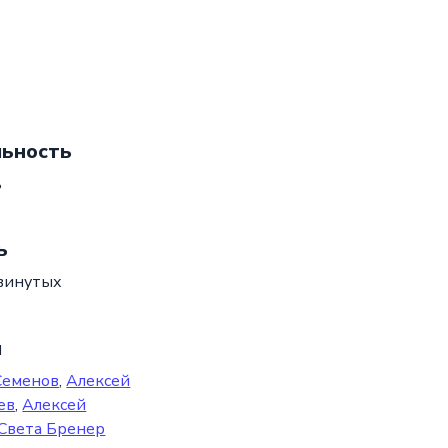
ьность
ь
ь
винутых
ы
Семенов
,
Алексей
ев
,
Алексей
Света Бренер