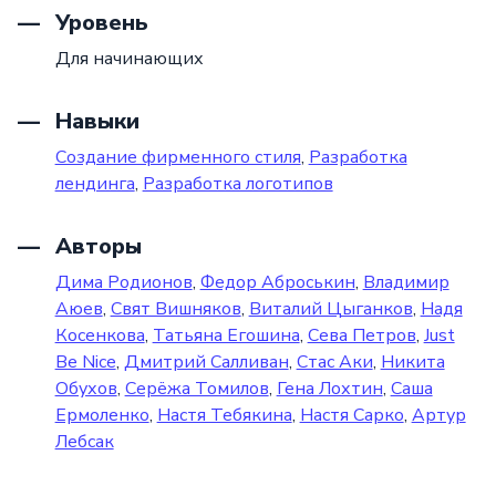
Уровень
Для начинающих
Навыки
Создание фирменного стиля
,
Разработка
лендинга
,
Разработка логотипов
Авторы
Дима Родионов
,
Федор Аброськин
,
Владимир
Аюев
,
Свят Вишняков
,
Виталий Цыганков
,
Надя
Косенкова
,
Татьяна Егошина
,
Сева Петров
,
Just
Be Nice
,
Дмитрий Салливан
,
Стас Аки
,
Никита
Обухов
,
Серёжа Томилов
,
Гена Лохтин
,
Саша
Ермоленко
,
Настя Тебякина
,
Настя Сарко
,
Артур
Лебсак