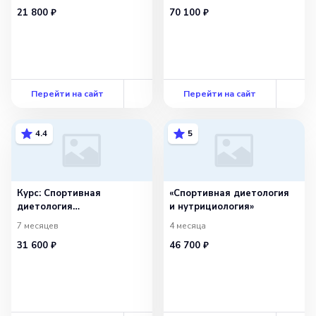
квалификации
21 800 ₽
70 100 ₽
«Специалист
по спортивной
нутрициологии»
Перейти на сайт
Перейти на сайт
4.4
5
Курс: Спортивная
«Спортивная диетология
диетология
и нутрициология»
и нутрициология
7 месяцев
4 месяца
31 600 ₽
46 700 ₽