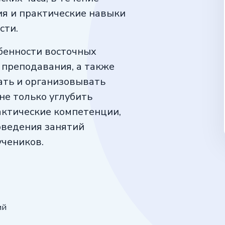
ия и практические навыки
сти.
обенности восточных
 преподавания, а также
ать и организовывать
не только углубить
актические компетенции,
оведения занятий
учеников.
ий