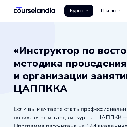
Курсы
Школы
«Инструктор по вост
методика проведения
и организации заняти
ЦАППККА
Если вы мечтаете стать профессиональ
по восточным танцам, курс от ЦАППКК —
Программа рассчитана на 144 академичес