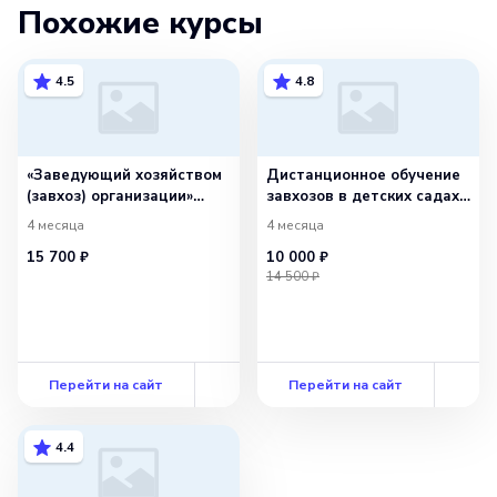
Похожие курсы
4.5
4.8
«Заведующий хозяйством
Дистанционное обучение
(завхоз) организации»
завхозов в детских садах.
с присвоением
Диплом!
4 месяца
4 месяца
квалификации
15 700 ₽
10 000 ₽
«Специалист
14 500 ₽
административно-
хозяйственной
деятельности»
Перейти на сайт
Перейти на сайт
4.4