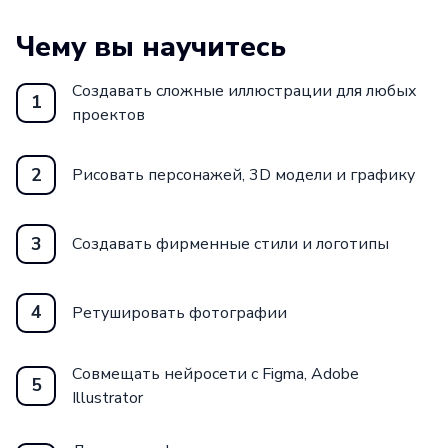
стилей и фильтров, а также применение
Чему вы научитесь
нейросетей для анализа и классификации
дизайнерских элементов.
Создавать сложные иллюстрации для любых
1
проектов
После успешного окончания курса
студенты смогут применять полученные
2
Рисовать персонажей, 3D модели и графику
знания в своей профессиональной
деятельности. Они освоят такие
профессии, как Продуктовый дизайнер
3
Создавать фирменные стили и логотипы
и Digital-дизайнер, и смогут создавать
инновационные, эстетически
4
Ретушировать фотографии
привлекательные и функциональные
дизайнерские решения.
Совмещать нейросети с Figma, Adobe
5
Illustrator
Присоединяйтесь к нашей школе
и откройте новые горизонты в своей