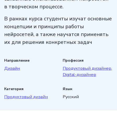
в творческом процессе.
В рамках курса студенты изучат основные
концепции и принципы работы
нейросетей, а также научатся применять
их для решения конкретных задач
в дизайне. Курс охватывает широкий
спектр тем, начиная от основных
Направление
Профессия
алгоритмов глубокого обучения
Дизайн
Продуктовый дизайнер
,
до создания и обучения собственных
Digital-дизайнер
моделей нейросетей. Студенты научатся
использовать нейросети для создания
Категория
Язык
уникальных и креативных дизайнерских
Продуктовый дизайн
Русский
решений. Они освоят техники генерации
и модификации изображений, создания