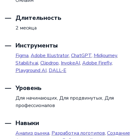
Онлайн
Длительность
2 месяца
Инструменты
Figma
,
Adobe Illustrator
,
ChatGPT
,
Midjourney
,
Stability.ai
,
Clipdrop
,
InvokeAI
,
Adobe Firefly
,
Playground AI
,
DALL-E
Уровень
Для начинающих,
Для продвинутых,
Для
профессионалов
Навыки
Анализ рынка
,
Разработка логотипов
,
Создание