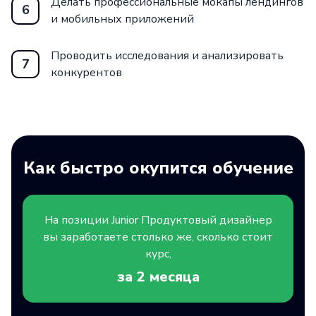
Делать профессиональные мокапы лендингов
6
карьере!
и мобильных приложений
Проводить исследования и анализировать
7
конкурентов
Как быстро окупится обучение
На позиции
Junior
Продуктовый дизайнер
вы заработаете столько же, сколько стоит
курс,
за 2
месяца