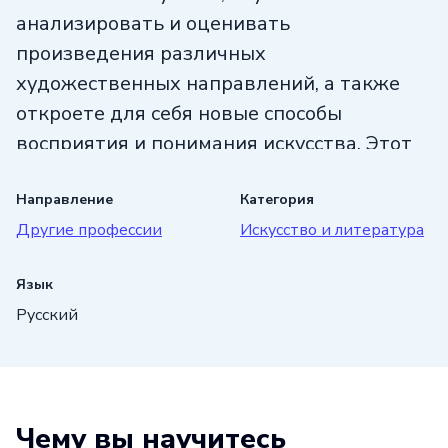
анализировать и оценивать
произведения различных
художественных направлений, а также
откроете для себя новые способы
восприятия и понимания искусства. Этот
курс подойдет не только художникам
и креативным личностям, но и всем, кто
Направление
Категория
Другие профессии
Искусство и литература
стремится к развитию своего
воображения и эстетического вкуса.
Язык
Русский
Чему вы научитесь