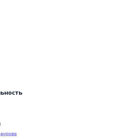
ьность
ы
даурова