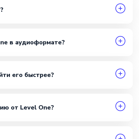
?
One в аудиоформате?
йти его быстрее?
ию от Level One?