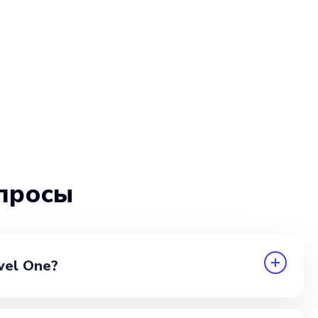
просы
vel One?