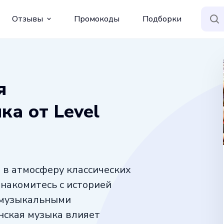
Отзывы
Промокоды
Подборки
я
а от Level
 в атмосферу классических
знакомитесь с историей
 музыкальными
нская музыка влияет