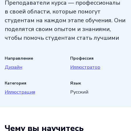
Преподаватели курса — профессионалы
в своей области, которые помогут
студентам на каждом этапе обучения. Они
поделятся своим опытом и знаниями,
чтобы помочь студентам стать лучшими
в своей профессии.
Направление
Профессия
После окончания курса вы получите
Дизайн
Иллюстратор
сертификат, который подтвердит ваши
знания и навыки в области дизайна. Этот
Категория
Язык
сертификат поможет вам улучшить свои
Иллюстрация
Русский
карьерные перспективы и стать
востребованным специалистом в мире
дизайна.
Присоединяйтесь к нам и начните свой
Чему вы научитесь