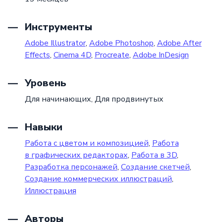
Инструменты
Adobe Illustrator
,
Adobe Photoshop
,
Adobe After
Effects
,
Cinema 4D
,
Procreate
,
Adobe InDesign
Уровень
Для начинающих,
Для продвинутых
Навыки
Работа с цветом и композицией
,
Работа
в графических редакторах
,
Работа в 3D
,
Разработка персонажей
,
Создание скетчей
,
Создание коммерческих иллюстраций
,
Иллюстрация
Авторы