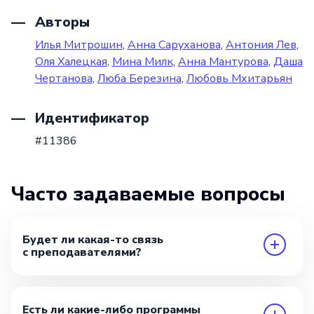
Авторы
Илья Митрошин
,
Анна Саруханова
,
Антония Лев
,
Оля Халецкая
,
Мина Милк
,
Анна Мантурова
,
Даша
Чертанова
,
Люба Березина
,
Любовь Мхитарьян
Идентификатор
#11386
Часто задаваемые вопросы
Будет ли какая-то связь
с преподавателями?
Есть ли какие-либо программы