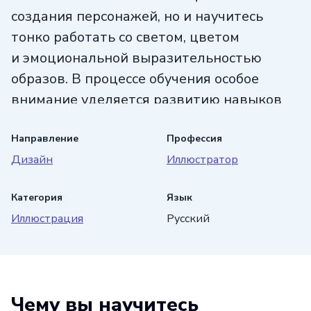
создания персонажей, но и научитесь
тонко работать со светом, цветом
и эмоциональной выразительностью
образов. В процессе обучения особое
внимание уделяется развитию навыков
трансформации сюжета и дизайна
декораций, что позволит вам создавать
Направление
Профессия
Дизайн
Иллюстратор
уникальные и запоминающиеся
иллюстрации.
Категория
Язык
Кроме того, программа курса включает
Иллюстрация
Русский
знакомство с традиционными методами
печати, что расширит ваши
художественные горизонты и поможет
освоить разнообразные техники.
Чему вы научитесь