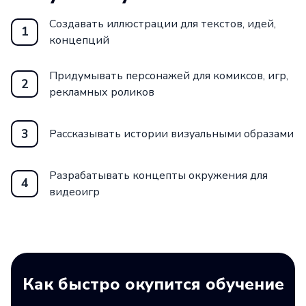
Вы также получите представление
Создавать иллюстрации для текстов, идей,
о специфике работы в иллюстраторском
1
концепций
агентстве — важный опыт для успешной
карьеры в данной сфере. В финале
Придумывать персонажей для комиксов, игр,
2
обучения каждый студент разрабатывает
рекламных роликов
собственный визуальный проект, который
становится результатом творческого
3
Рассказывать истории визуальными образами
роста и отражает индивидуальные планы
на будущее.
Разрабатывать концепты окружения для
4
видеоигр
Как быстро окупится обучение