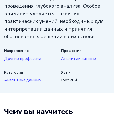
проведения глубокого анализа. Особое
внимание уделяется развитию
практических умений, необходимых для
интерпретации данных и принятия
обоснованных решений на их основе.
Благодаря курсу как начинающие
специалисты без опыта, так
Направление
Профессия
Другие профессии
Аналитик данных
и профессионалы из других сфер смогут
получить необходимые знания
Категория
Язык
и эффективно сменить направление
Аналитика данных
Русский
своей деятельности. По завершении
программы выпускники полностью
подготовлены к выполнению задач
аналитика данных и уверенно могут
Чему вы научитесь
претендовать на работу в этой сфере