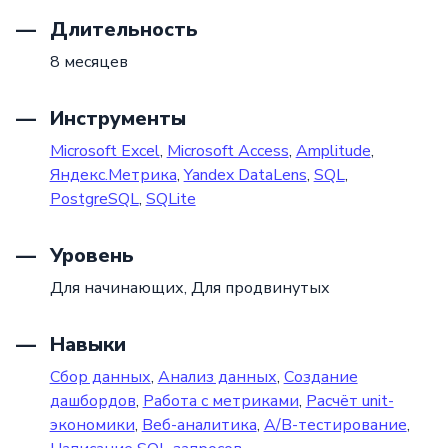
Длительность
8 месяцев
Инструменты
Microsoft Excel
,
Microsoft Access
,
Amplitude
,
Яндекс.Метрика
,
Yandex DataLens
,
SQL
,
PostgreSQL
,
SQLite
Уровень
Для начинающих,
Для продвинутых
Навыки
Сбор данных
,
Анализ данных
,
Создание
дашбордов
,
Работа с метриками
,
Расчёт unit-
экономики
,
Веб-аналитика
,
A/B-тестирование
,