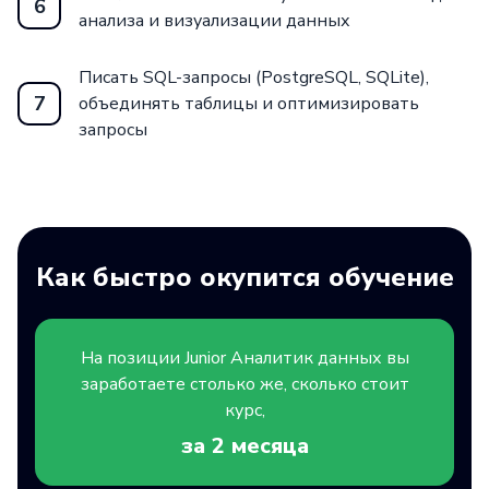
6
анализа и визуализации данных
Писать SQL-запросы (PostgreSQL, SQLite),
7
объединять таблицы и оптимизировать
запросы
Как быстро окупится обучение
На позиции
Junior
Аналитик данных вы
заработаете столько же, сколько стоит
курс,
за 2
месяца