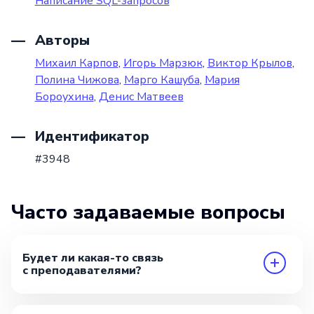
Написание SQL-запросов
Авторы
Михаил Карпов
,
Игорь Марзюк
,
Виктор Крылов
,
Полина Чижова
,
Марго Кашуба
,
Мария
Бороухина
,
Денис Матвеев
Идентификатор
#3948
Часто задаваемые вопросы
Будет ли какая-то связь
с преподавателями?