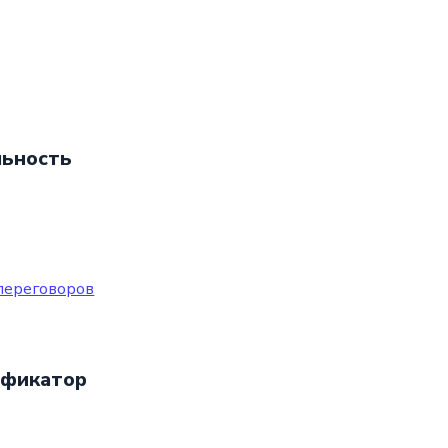
ьность
переговоров
фикатор