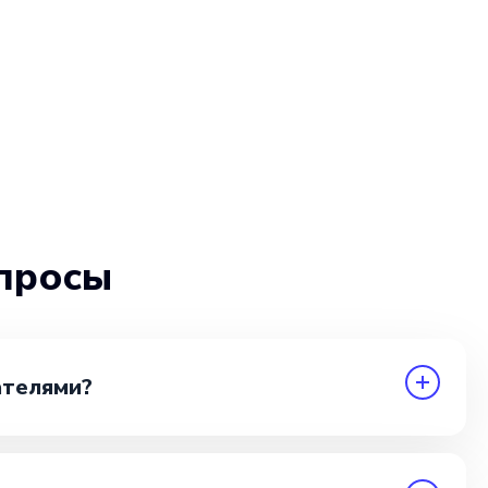
просы
ателями?