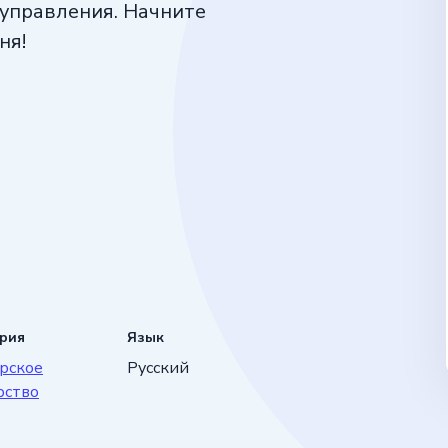
 управления. Начните
ня!
ория
Язык
рское
Русский
рство