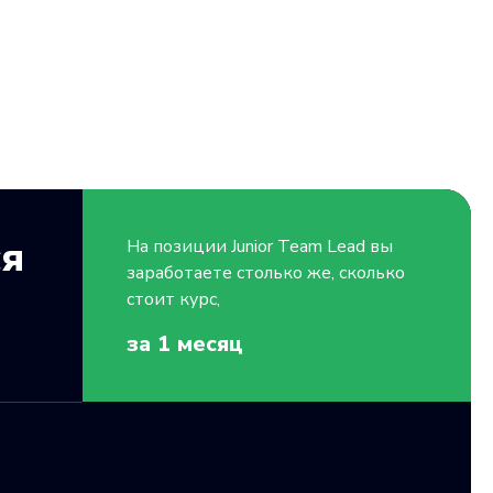
ся
На позиции
Junior
Team Lead вы
заработаете столько же, сколько
стоит курс,
за 1
месяц