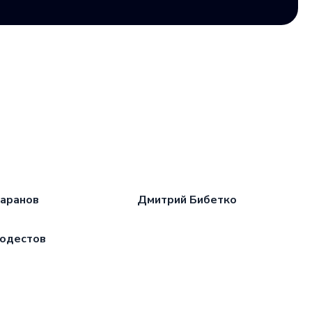
Таранов
Дмитрий Бибетко
одестов