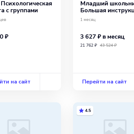
: Психологическая
Младший школьни
а с группами
Большая инструк
для родителей
цев
1 месяц
0 ₽
3 627 ₽
в месяц
21 762 ₽
43 524 ₽
йти на сайт
Перейти на сайт
4.5