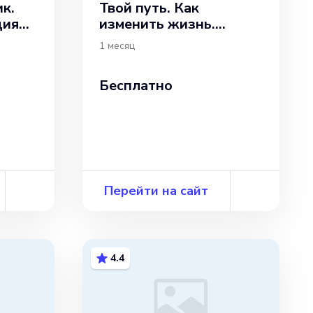
к.
Твой путь. Как
ция
изменить жизнь.
Бесплатный курс
1 месяц
Бесплатно
Перейти на сайт
4.4