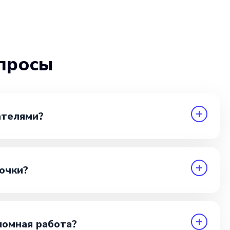
просы
ателями?
очки?
ломная работа?