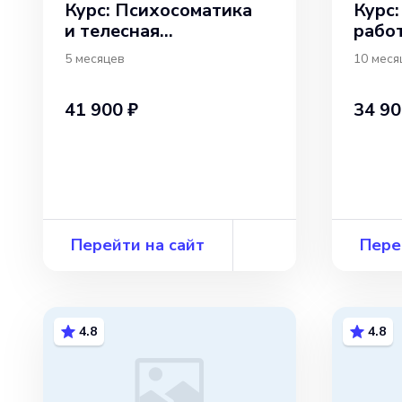
Курс: Психосоматика
Курс
и телесная
работ
психотерапия: теория,
5 месяцев
10 меся
практика
41 900 ₽
34 90
Перейти на сайт
Пере
4.8
4.8