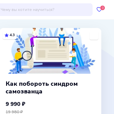
0
4.3
Как побороть синдром
самозванца
9 990 ₽
19 980 ₽