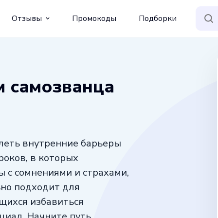
Отзывы
Промокоды
Подборки
м самозванца
олеть внутренние барьеры
уроков, в которых
 с сомнениями и страхами,
но подходит для
щихся избавиться
циал. Начните путь