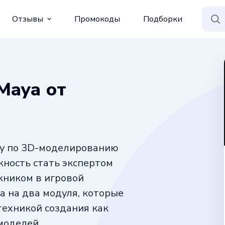
Отзывы
Промокоды
Подборки
Maya от
су по 3D-моделированию
жность стать экспертом
жником в игровой
а на два модуля, которые
техникой создания как
моделей.