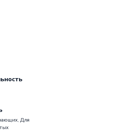
ьность
ь
нающих,
Для
тых