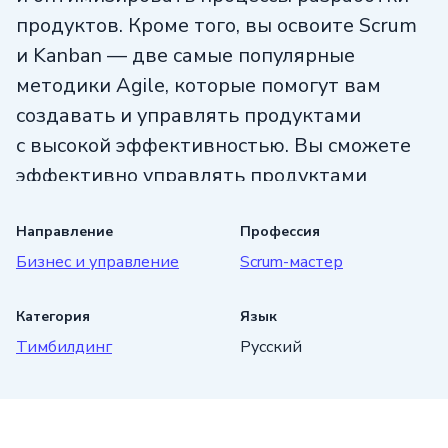
продуктов. Кроме того, вы освоите Scrum
и Kanban — две самые популярные
методики Agile, которые помогут вам
создавать и управлять продуктами
с высокой эффективностью. Вы сможете
эффективно управлять продуктами
разной сложности, оптимизировать
процессы разработки и соблюдать сроки.
Направление
Профессия
Бизнес и управление
Scrum-мастер
Присоединяйтесь к курсу от школы
Skillbox и станьте экспертом в области
Категория
Язык
управления продуктами.
Тимбилдинг
Русский