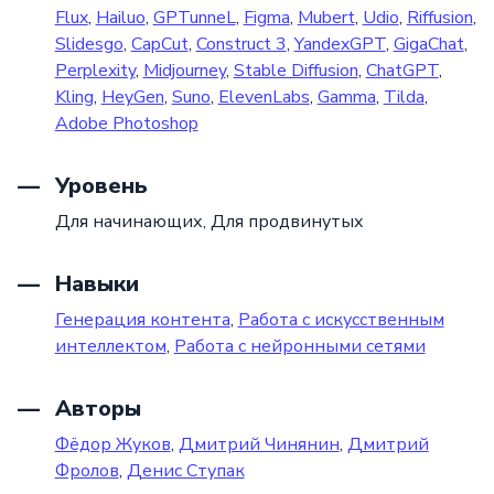
Flux
,
Hailuo
,
GPTunneL
,
Figma
,
Mubert
,
Udio
,
Riffusion
,
Slidesgo
,
CapCut
,
Construct 3
,
YandexGPT
,
GigaChat
,
Perplexity
,
Midjourney
,
Stable Diffusion
,
ChatGPT
,
Kling
,
HeyGen
,
Suno
,
ElevenLabs
,
Gamma
,
Tilda
,
Adobe Photoshop
Уровень
Для начинающих,
Для продвинутых
Навыки
Генерация контента
,
Работа с искусственным
интеллектом
,
Работа с нейронными сетями
Авторы
Фёдор Жуков
,
Дмитрий Чинянин
,
Дмитрий
Фролов
,
Денис Ступак