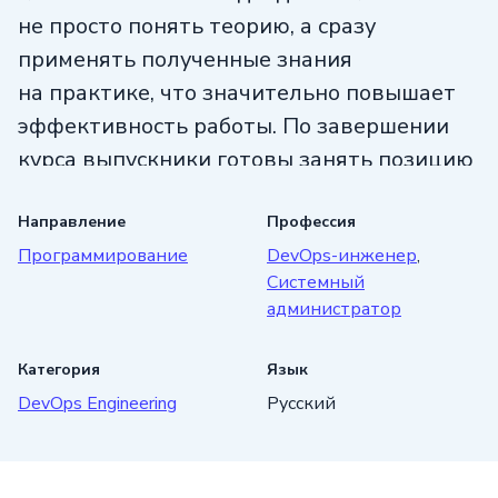
не просто понять теорию, а сразу
применять полученные знания
на практике, что значительно повышает
эффективность работы. По завершении
курса выпускники готовы занять позицию
DevOps-инженера, способного
оптимизировать процессы,
Направление
Профессия
Программирование
DevOps-инженер
,
автоматизировать рутинные задачи
Системный
и обеспечивать стабильность проектов
администратор
в условиях постоянных изменений.
Категория
Язык
DevOps Engineering
Русский