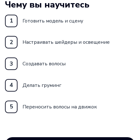
Чему вы научитесь
По окончании курса у вас будет
1
Готовить модель и сцену
возможность работать в крупных игровых
студиях и начать карьеру в 3D-анимации
и анимации персонажей.
2
Настраивать шейдеры и освещение
Присоединяйтесь к курсу «Создание волос
в Houdini» от школы Skillbox и станьте
3
Создавать волосы
экспертом в создании волос для
компьютерных персонажей.
4
Делать груминг
5
Переносить волосы на движок