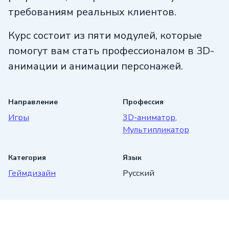
требованиям реальных клиентов.
Курс состоит из пяти модулей, которые
помогут вам стать профессионалом в 3D-
анимации и анимации персонажей.
Вы научитесь эффективно
взаимодействовать с работодателями
Направление
Профессия
и успешно выполнять задачи.
Игры
3D-аниматор
,
Мультипликатор
В процессе обучения вы будете
использовать профессиональные
Категория
Язык
инструменты и программное обеспечение,
Геймдизайн
Русский
которые широко применяются
в индустрии. Курс поможет вам создавать
реалистичные и высококачественные
волосы и шерсть для персонажей в играх.