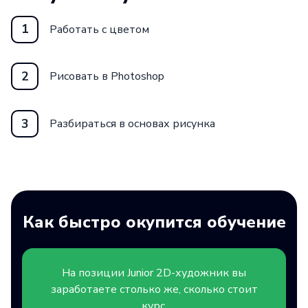
дальнейшего профессионального роста —
например, перехода на продвинутые
1
Работать с цветом
курсы или специализации в цифровом
дизайне.
2
Рисовать в Photoshop
3
Разбираться в основах рисунка
Как быстро окупится обучение
На позиции
Junior
2D-художник вы
заработаете столько же, сколько стоит
курс,