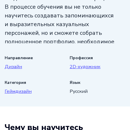
В процессе обучения вы не только
научитесь создавать запоминающихся
и выразительных казуальных
персонажей, но и сможете собрать
полноценное портфолио, необходимое
для успешного старта карьеры 2D-
художника.
Направление
Профессия
Дизайн
2D-художник
Курс рассчитан как на новичков, так
и на тех, кто хочет систематизировать
Категория
Язык
свои знания, и позволяет получить
Геймдизайн
Русский
практические навыки, сразу применимые
в реальных проектах. По окончании
обучения у вас откроются возможности
для работы на фрилансе, а также
Чему вы научитесь