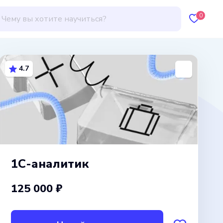
0
4.7
1С-аналитик
125 000 ₽