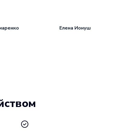
маренко
Елена Ионуш
йством