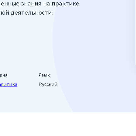
ченные знания на практике
ной деятельности.
ория
Язык
алитика
Русский