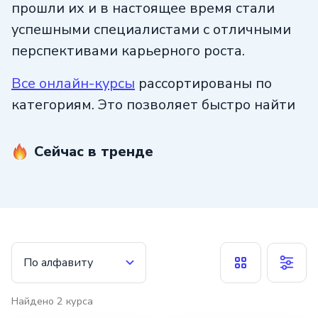
прошли их и в настоящее время стали
успешными специалистами с отличными
перспективами карьерного роста.
Все онлайн-курсы
рассортированы по
категориям. Это позволяет быстро найти
нужное направление обучения. Подбор
курсов можно осуществить по профессии,
Сейчас в тренде
например, курсы бизнес аналитика или
Fullstack дизайнер
, стоимости обучения,
уровню, рейтингу и т. д.
По алфавиту
Найдено
2
курса