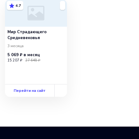
Этот навык является неотъемлемой
4.7
частью образования и помогает нам стать
более информированными
и аналитическими гражданами.
Мир Страдающего
Средневековья
3 месяца
5 069 ₽
в месяц
15 207 ₽
27 648 ₽
Перейти на сайт