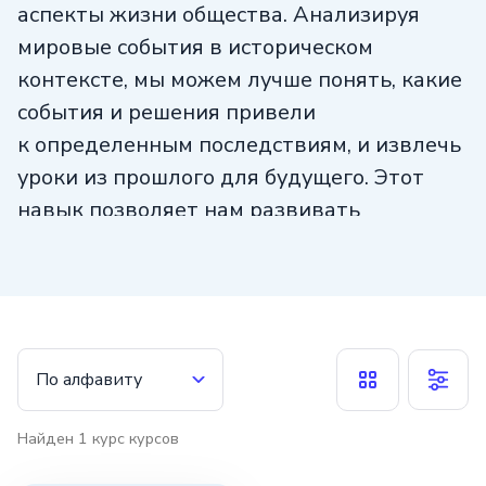
аспекты жизни общества. Анализируя
мировые события в историческом
контексте, мы можем лучше понять, какие
события и решения привели
к определенным последствиям, и извлечь
уроки из прошлого для будущего. Этот
навык позволяет нам развивать
критическое мышление и способность
анализировать информацию, а также
формировать собственное мнение
на основе фактов и доказательств.
Анализ мировых событий в историческом
По алфавиту
аспекте помогает нам не только понять
прошлое, но и прогнозировать возможные
Найден
1
курс
курсов
будущие сценарии развития событий.