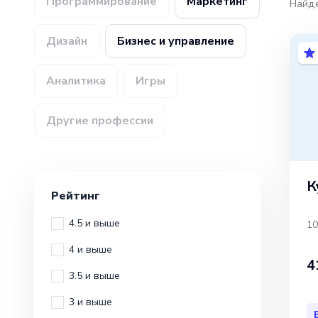
Программирование
Маркетинг
Найд
Дизайн
Бизнес и управление
Аналитика
Игры
Другие профессии
К
Рейтинг
4.5 и выше
10
4 и выше
4
3.5 и выше
3 и выше