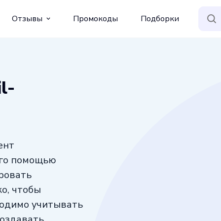
Отзывы
Промокоды
Подборки
l-
ент
его помощью
ровать
о, чтобы
ходимо учитывать
создавать