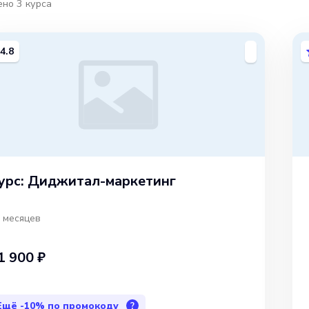
ено
3
курса
4.8
урс: Диджитал-маркетинг
 месяцев
1 900 ₽
Ещё
-10%
по промокоду
?