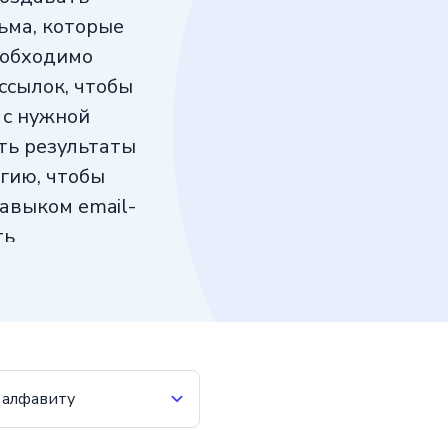
ьма, которые
еобходимо
ссылок, чтобы
 с нужной
ть результаты
гию, чтобы
авыком email-
ть
больших успехов
 алфавиту