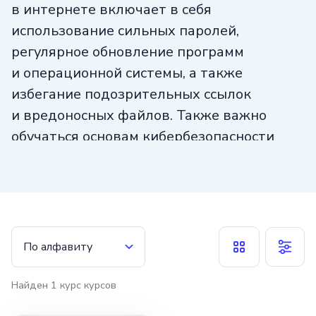
в интернете включает в себя
использование сильных паролей,
регулярное обновление программ
и операционной системы, а также
избегание подозрительных ссылок
и вредоносных файлов. Также важно
обучаться основам кибербезопасности
и быть внимательным при общении
в сети. Приобретение этого навыка
поможет нам сохранить наши данные
и личную информацию в безопасности
и защитить себя от онлайн-угроз.
По алфавиту
Найден
1
курс
курсов